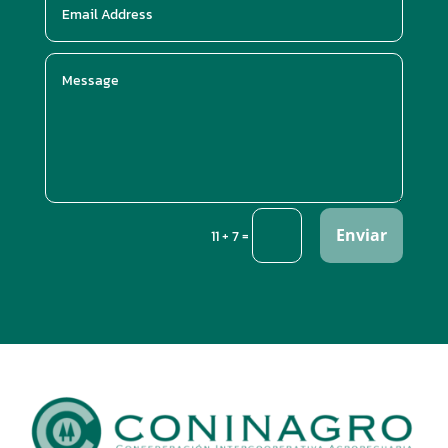
Enviar
=
11 + 7