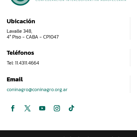
Ubicación
Lavalle 348,
4° Piso - CABA - CP1047
Teléfonos
Tel: 11.4311.4664
Email
coninagro@coninagro.org.ar