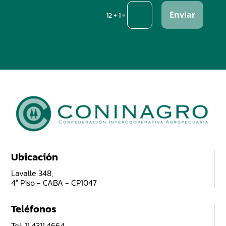
Enviar
=
12 + 1
Ubicación
Lavalle 348,
4° Piso - CABA - CP1047
Teléfonos
Tel: 11.4311.4664