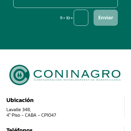
Enviar
=
11 + 10
Ubicación
Lavalle 348,
4° Piso - CABA - CP1047
Teléfonos