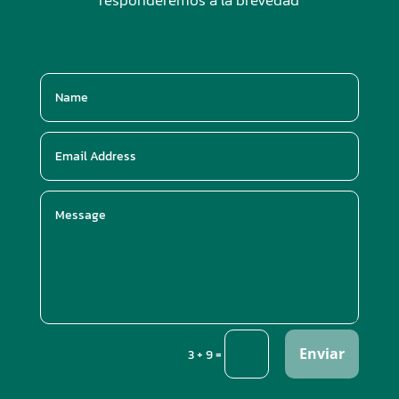
responderemos a la brevedad
Enviar
=
3 + 9