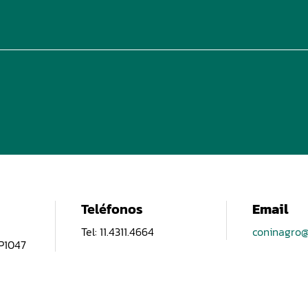
Teléfonos
Email
Tel: 11.4311.4664
coninagro@
CP1047