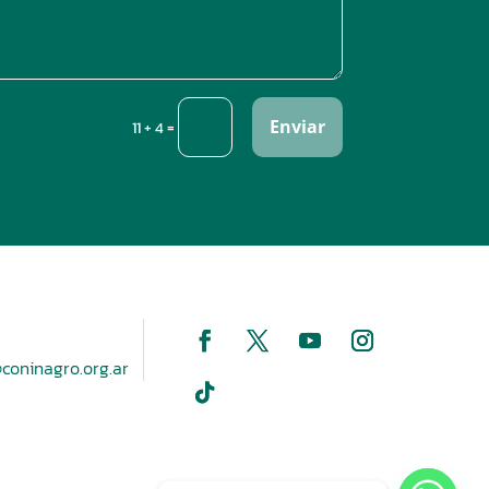
Enviar
=
11 + 4
coninagro.org.ar