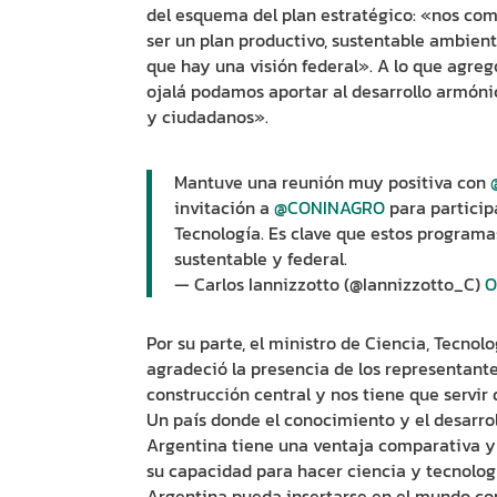
del esquema del plan estratégico: «nos co
ser un plan productivo, sustentable ambien
que hay una visión federal». A lo que agreg
ojalá podamos aportar al desarrollo armónic
y ciudadanos».
Mantuve una reunión muy positiva con
invitación a
@CONINAGRO
para participa
Tecnología. Es clave que estos program
sustentable y federal.
— Carlos Iannizzotto (@Iannizzotto_C)
O
Por su parte, el ministro de Ciencia, Tecnol
agradeció la presencia de los representante
construcción central y nos tiene que servir
Un país donde el conocimiento y el desarro
Argentina tiene una ventaja comparativa y 
su capacidad para hacer ciencia y tecnologí
Argentina pueda insertarse en el mundo c