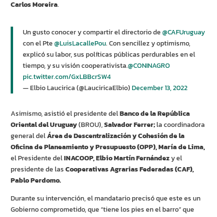
Carlos Moreira
.
Un gusto conocer y compartir el directorio de
@CAFUruguay
con el Pte
@LuisLacallePou
. Con sencillez y optimismo,
explicó su labor, sus políticas públicas perdurables en el
tiempo, y su visión cooperativista.
@CONINAGRO
pic.twitter.com/GxLBBcrSW4
— Elbio Laucirica (@LauciricaElbio)
December 13, 2022
Asimismo, asistió el presidente del
Banco de la República
Oriental del Uruguay
(BROU),
Salvador Ferrer;
la coordinadora
general del
Área de Descentralización y Cohesión de la
Oficina de Planeamiento y Presupuesto (OPP), María de Lima,
el Presidente del
INACOOP, Elbio Martín Fernández
y el
presidente de las
Cooperativas Agrarias Federadas (CAF),
Pablo Perdomo.
Durante su intervención, el mandatario precisó que este es un
Gobierno comprometido, que “tiene los pies en el barro” que