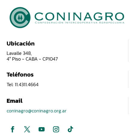
Ubicación
Lavalle 348,
4° Piso - CABA - CP1047
Teléfonos
Tel: 11.4311.4664
Email
coninagro@coninagro.org.ar