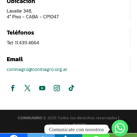
Ubicación
Lavalle 348,
4° Piso - CABA - CP1047
Teléfonos
Tel: 11.4311.4664
Email
coninagro@coninagro.org.ar
CONINAGRO
© 2025 Todos los derechos reservados |
Powered by
PUKEN
Comunicate con nosotros