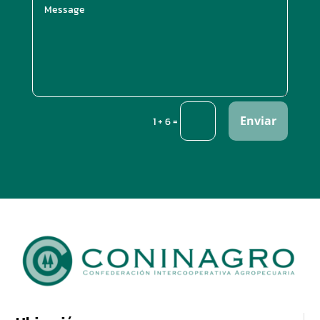
Enviar
=
1 + 6