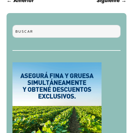
←
Anterior
Siguiente
→