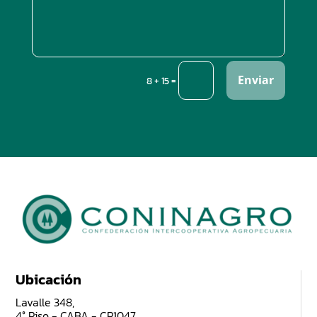
Enviar
=
8 + 15
Ubicación
Lavalle 348,
4° Piso - CABA - CP1047