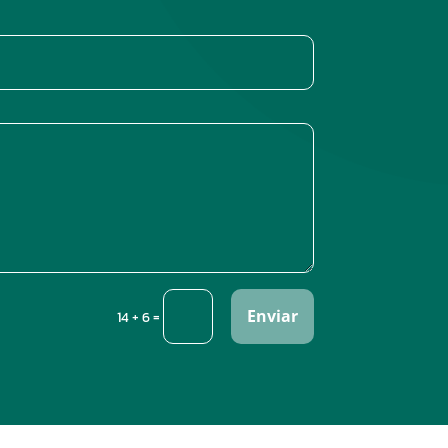
Enviar
=
14 + 6