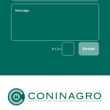
Enviar
=
5 + 2