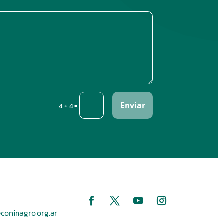
Enviar
=
4 + 4
coninagro.org.ar