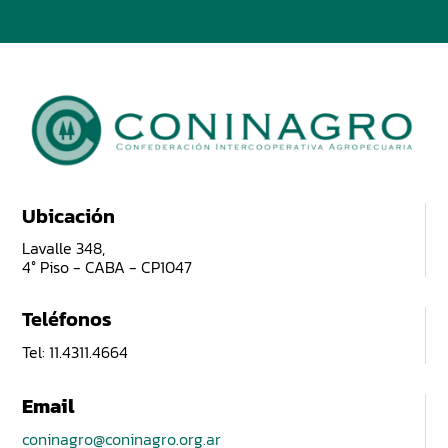
Ubicación
Lavalle 348,
4° Piso - CABA - CP1047
Teléfonos
Tel: 11.4311.4664
Email
coninagro@coninagro.org.ar