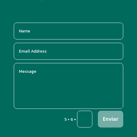
Enviar
=
5 + 6