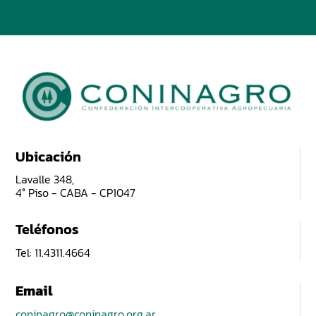
Ubicación
Lavalle 348,
4° Piso - CABA - CP1047
Teléfonos
Tel: 11.4311.4664
Email
coninagro@coninagro.org.ar