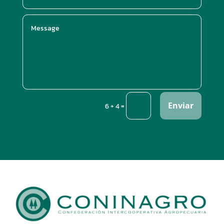
Enviar
=
6 + 4