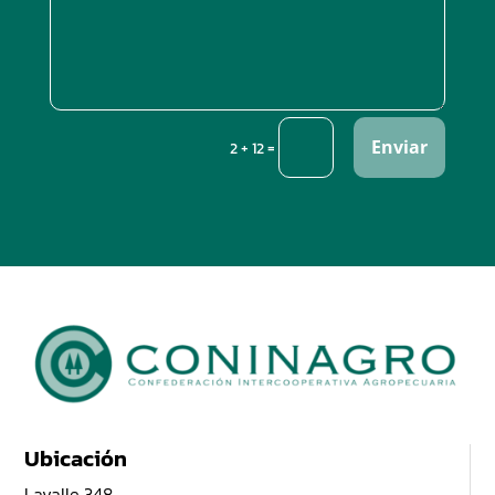
Enviar
=
2 + 12
Ubicación
Lavalle 348,