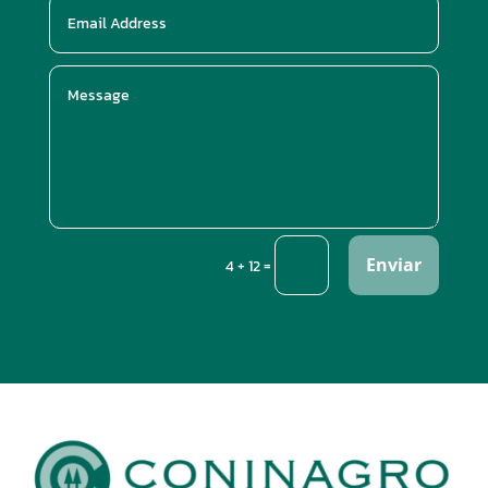
Enviar
=
4 + 12