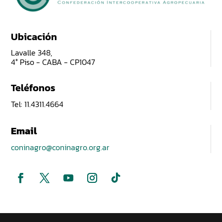
Ubicación
Lavalle 348,
4° Piso - CABA - CP1047
Teléfonos
Tel: 11.4311.4664
Email
coninagro@coninagro.org.ar