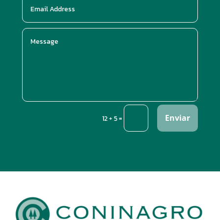
Enviar
=
12 + 5