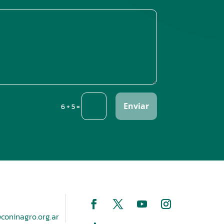
Enviar
=
6 + 5
coninagro.org.ar