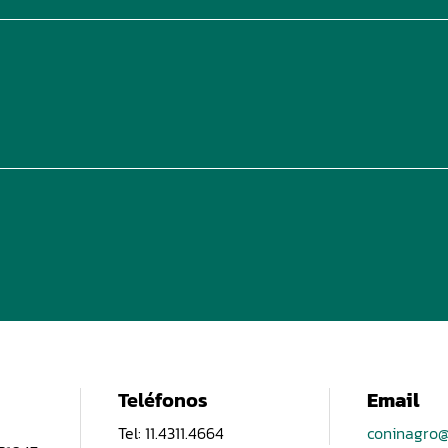
Teléfonos
Email
Tel: 11.4311.4664
coninagro@