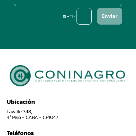
Enviar
=
15 + 11
Ubicación
Lavalle 348,
4° Piso - CABA - CP1047
Teléfonos