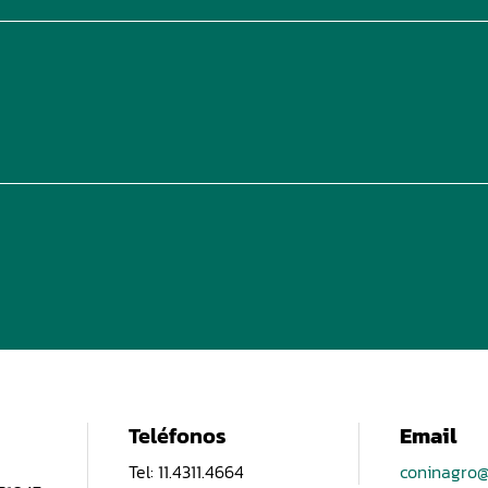
Teléfonos
Email
Tel: 11.4311.4664
coninagro@