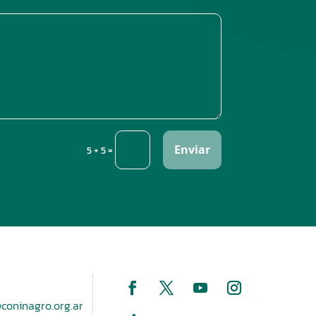
Enviar
=
5 + 5
coninagro.org.ar