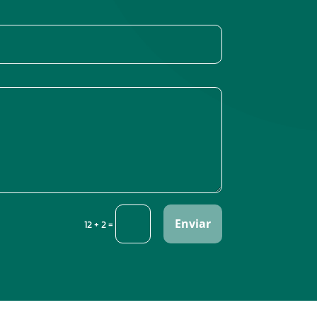
Enviar
=
12 + 2