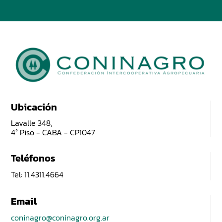
Ubicación
Lavalle 348,
4° Piso - CABA - CP1047
Teléfonos
Tel: 11.4311.4664
Email
coninagro@coninagro.org.ar