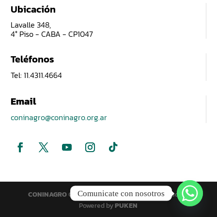
Ubicación
Lavalle 348,
4° Piso - CABA - CP1047
Teléfonos
Tel: 11.4311.4664
Email
coninagro@coninagro.org.ar
Comunicate con nosotros
CONINAGRO
© 2025 Todos los derechos reservados |
Powered by
PUKEN