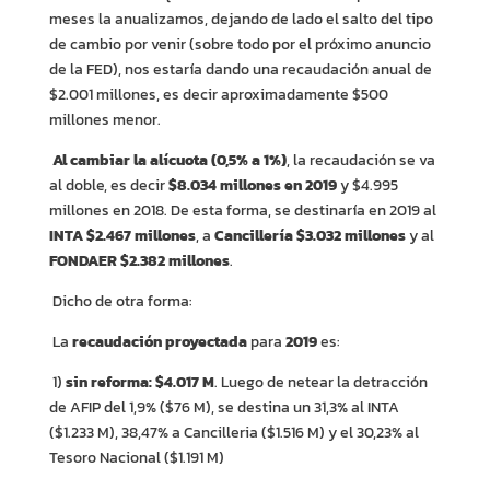
meses la anualizamos, dejando de lado el salto del tipo
de cambio por venir (sobre todo por el próximo anuncio
de la FED), nos estaría dando una recaudación anual de
$2.001 millones, es decir aproximadamente $500
millones menor.
Al cambiar la alícuota (0,5% a 1%)
, la recaudación se va
al doble, es decir
$8.034 millones en 2019
y $4.995
millones en 2018. De esta forma, se destinaría en 2019 al
INTA $2.467 millones
, a
Cancillería $3.032 millones
y al
FONDAER $2.382 millones
.
Dicho de otra forma:
La
recaudación proyectada
para
2019
es:
1)
sin reforma:
$4.017 M
. Luego de netear la detracción
de AFIP del 1,9% ($76 M), se destina un 31,3% al INTA
($1.233 M), 38,47% a Cancilleria ($1.516 M) y el 30,23% al
Tesoro Nacional ($1.191 M)