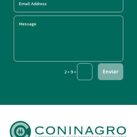
Enviar
=
2 + 9