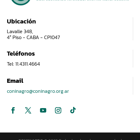
Ubicación
Lavalle 348,
4° Piso - CABA - CP1047
Teléfonos
Tel: 11.4311.4664
Email
coninagro@coninagro.org.ar