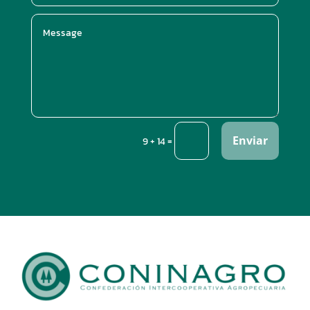
Enviar
=
9 + 14