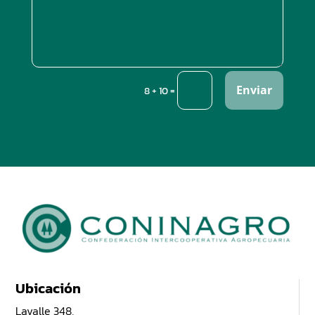
Enviar
=
8 + 10
Ubicación
Lavalle 348,