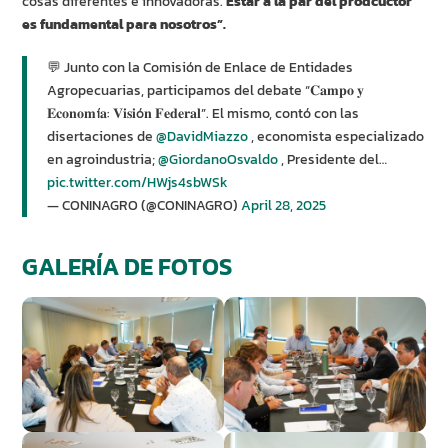
cosas diferentes e innovadoras.
Estar a la par del prodcuctor
es fundamental para nosotros”.
💬 Junto con la Comisión de Enlace de Entidades
Agropecuarias, participamos del debate “𝐂𝐚𝐦𝐩𝐨 𝐲
𝐄𝐜𝐨𝐧𝐨𝐦í𝐚: 𝐕𝐢𝐬𝐢ó𝐧 𝐅𝐞𝐝𝐞𝐫𝐚𝐥”. El mismo, contó con las
disertaciones de
@DavidMiazzo
, economista especializado
en agroindustria;
@GiordanoOsvaldo
, Presidente del…
pic.twitter.com/HWjs4sbWSk
— CONINAGRO (@CONINAGRO)
April 28, 2025
GALERÍA DE FOTOS