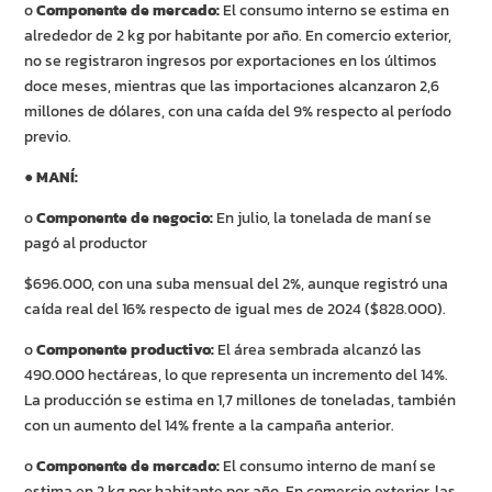
o
Componente de mercado:
El consumo interno se estima en
alrededor de 2 kg por habitante por año. En comercio exterior,
no se registraron ingresos por exportaciones en los últimos
doce meses, mientras que las importaciones alcanzaron 2,6
millones de dólares, con una caída del 9% respecto al período
previo.
●
MANÍ:
o
Componente de negocio:
En julio, la tonelada de maní se
pagó al productor
$696.000, con una suba mensual del 2%, aunque registró una
caída real del 16% respecto de igual mes de 2024 ($828.000).
o
Componente productivo:
El área sembrada alcanzó las
490.000 hectáreas, lo que representa un incremento del 14%.
La producción se estima en 1,7 millones de toneladas, también
con un aumento del 14% frente a la campaña anterior.
o
Componente de mercado:
El consumo interno de maní se
estima en 2 kg por habitante por año. En comercio exterior, las