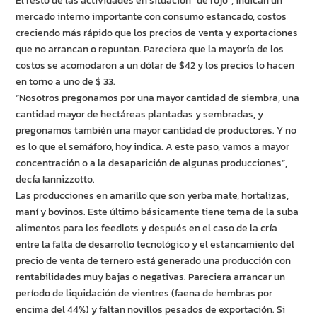
El resto de las actividades en situación “de rojo”, indican un
mercado interno importante con consumo estancado, costos
creciendo más rápido que los precios de venta y exportaciones
que no arrancan o repuntan. Pareciera que la mayoría de los
costos se acomodaron a un dólar de $42 y los precios lo hacen
en torno a uno de $ 33.
“Nosotros pregonamos por una mayor cantidad de siembra, una
cantidad mayor de hectáreas plantadas y sembradas, y
pregonamos también una mayor cantidad de productores. Y no
es lo que el semáforo, hoy indica. A este paso, vamos a mayor
concentración o a la desaparición de algunas producciones”,
decía Iannizzotto.
Las producciones en amarillo que son yerba mate, hortalizas,
maní y bovinos. Este último básicamente tiene tema de la suba
alimentos para los feedlots y después en el caso de la cría
entre la falta de desarrollo tecnológico y el estancamiento del
precio de venta de ternero está generado una producción con
rentabilidades muy bajas o negativas. Pareciera arrancar un
período de liquidación de vientres (faena de hembras por
encima del 44%) y faltan novillos pesados de exportación. Si