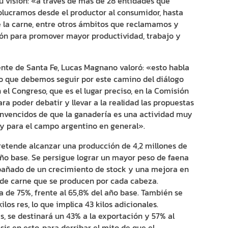
 visión: «a través de más de 28 entidades que
lucramos desde el productor al consumidor, hasta
e la carne, entre otros ámbitos que reclamamos y
ión para promover mayor productividad, trabajo y
ente de Santa Fe, Lucas Magnano valoró: «esto habla
o que debemos seguir por este camino del diálogo
 el Congreso, que es el lugar preciso, en la Comisión
ra poder debatir y llevar a la realidad las propuestas
nvencidos de que la ganadería es una actividad muy
y para el campo argentino en general».
etende alcanzar una producción de 4,2 millones de
año base. Se persigue lograr un mayor peso de faena
mpañado de un crecimiento de stock y una mejora en
os de carne que se producen por cada cabeza.
ta de 75%, frente al 65,8% del año base. También se
ilos res, lo que implica 43 kilos adicionales.
s, se destinará un 43% a la exportación y 57% al
is en esto, para derribar el mito de que el