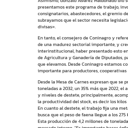
Asimismo, Gonzalo Álvarez Maldonado dio su
presentamos este programa de trabajo, invo
consignatarios, abastecedores, el gremio d
subrayamos que el sector necesita legislac
divisas».
En tanto, el consejero de Coninagro y refer
de una madurez sectorial importante, y cre
interinstitucional, haber presentado esto en
de Agricultura y Ganadería de Diputados, pa
que elevamos. Desde Coninagro estamos co
importante para productores, cooperativas 
Desde la Mesa de Carnes expresan que se pr
toneladas a 2032, un 35% más que 2022, el 
y niveles de destete, principalmente, aco
la productividad del stock, es decir los kil
En cuanto al destete, el trabajo fija una me
busca que el peso de faena llegue a los 275 k
Esta producción de 4,2 millones de tonelada
mercado interno. “Es importante hacer énfas