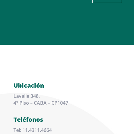
Ubicación
Lavalle 348,
4° Piso – CABA – CP1047
Teléfonos
Tel: 11.4311.4664