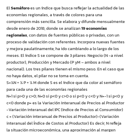
El
Semáforo
es un índice que busca reflejar la actualidad de las
economías regionales, a través de colores para una
comprensión más sencilla. Se elabora y difunde mensualmente
desde enero de 2018, donde se analizan
19 economías
regionales
, con datos de fuentes públicas o privadas, con un
proceso de validación con referentes. Incorpora nuevas fuentes
y mejora paulatinamente, ha ido cambiando a lo largo de los
meses. El índice S se compone de 3 pilares: Negocio (N -a nivel
productor), Producción y Mercado (P yM – ambos a nivel
nacional). Los tres pilares tienen el mismo peso. En el caso que
no haya datos, el pilar no se toma en cuenta.
S=⅓N + ⅓ P + ⅓ M donde S es el índice que da color al semáforo
para cada una de las economías regionales
N=1 si p>0 y c>0; N=0 si p<0 y c>0 o si p<0 y c<0 y N=-1 si p<0 y
c<0 donde p= es la Variación interanual de Precios al Productor
-Variación interanual del IPC (Indice de Precios al Consumidor)
c = (Variación interanual de Precios al Productor)-(Variación
interanual del Índice de Costos al Productor) Es decir, N refleja
la situación microeconómica, una aproximación al margen