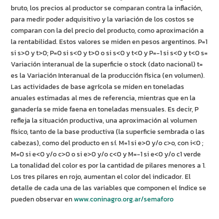
bruto, los precios al productor se comparan contra la inflación,
para medir poder adquisitivo y la variación de los costos se
comparan con la del precio del producto, como aproximación a
la rentabilidad. Estos valores se miden en pesos argentinos. P=1
si s>0 y t>0; P=0 si s<0 y t>0 o si s<0 y t<0 y P=-1 si s<0 y t<0 s=
Variación interanual de la superficie o stock (dato nacional) t=
es la Variación Interanual de la producción física (en volumen).
Las actividades de base agrícola se miden en toneladas
anuales estimadas al mes de referencia, mientras que en la
ganadería se mide faena en toneladas mensuales. Es decir, P
refleja la situación productiva, una aproximación al volumen
físico, tanto de la base productiva (la superficie sembrada o las
cabezas), como del producto en sí. M=1 si e>0 y/o c>o, con i<0 ;
M=0 si e<0 y/o c>0 o si e>0 y/o c<0 y M=-1 si e<0 y/o c1 verde
La tonalidad del color es por la cantidad de pilares menores a 1.
Los tres pilares en rojo, aumentan el color del indicador. El
detalle de cada una de las variables que componen el índice se
pueden observar en
www.coninagro.org.ar/semaforo