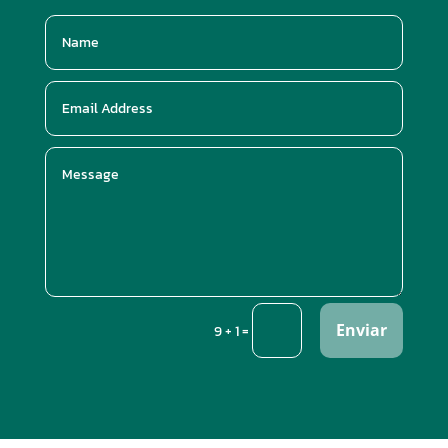
Enviar
=
9 + 1