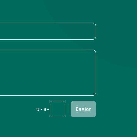
Enviar
=
13 + 11