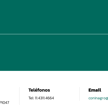
Teléfonos
Email
Tel: 11.4311.4664
coninagro@
CP1047