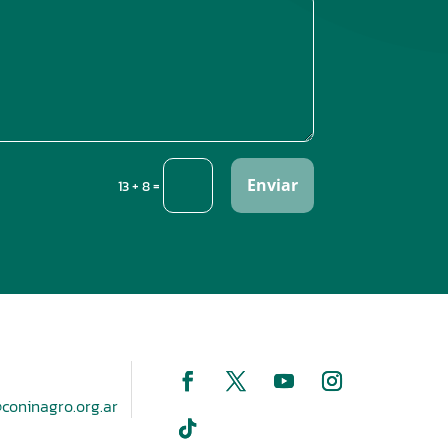
Enviar
=
13 + 8
coninagro.org.ar