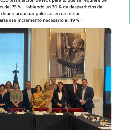
2050 (estimación de NU), para lo que se requiere de
s del 75 %. Habiendo un 30 % de desperdicios de
 deben propiciar políticas en un mejor
aría ese incremento necesario al 49 %.”