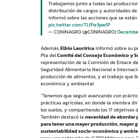
Trabajamos junto a todas las produccion
distribución de cargos y autoridades de
informó sobre las acciones que se están 
pic.twitter.com/TLfFw3pwfP
— CONINAGRO (@CONINAGRO)
December
Además,
Elbio Laucirica
informó sobre su p
Pta del
Comité del Consejo Económico y So
representación de la Comisión de Enlace d
Seguridad Alimentaria Nacional e Internacio
producción de alimentos, y el trabajo que ll
económica y ambiental.
“Tenemos que seguir avanzando con práctic
prácticas agrícolas, en donde la siembra di
los suelos, y compartiendo los 17 objetivos 
También destacó la
necesidad de abordar p
para tener una mayor producción, mayor g
sustentabilidad socio-económica y ambie