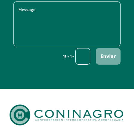
Enviar
=
15 + 1