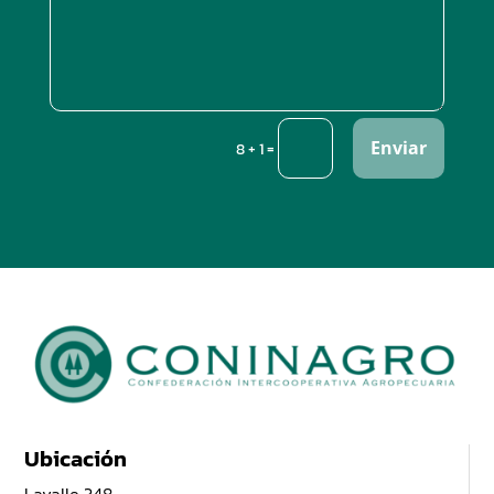
Enviar
=
8 + 1
Ubicación
Lavalle 348,