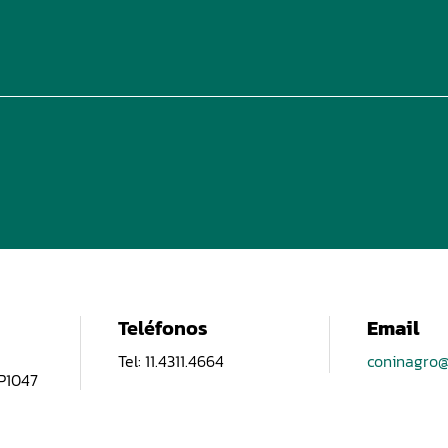
Teléfonos
Email
Tel: 11.4311.4664
coninagro@
CP1047