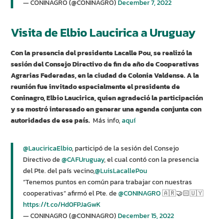
— CONINAGRO (@CONINAGRO)
December 7, 2022
Visita de Elbio Laucirica a Uruguay
Con la presencia del presidente Lacalle Pou, se realizó la
sesión del Consejo Directivo de fin de año de Cooperativas
Agrarias Federadas, en la ciudad de Colonia Valdense. A la
reunión fue invitado especialmente el presidente de
Coninagro, Elbio Laucirica, quien agradeció la participación
y se mostró interesado en generar una agenda conjunta con
autoridades de ese país.
Más info,
aquí
@LauciricaElbio
, participó de la sesión del Consejo
Directivo de
@CAFUruguay
, el cual contó con la presencia
del Pte. del país vecino,
@LuisLacallePou
“Tenemos puntos en común para trabajar con nuestras
cooperativas” afirmó el Pte. de
@CONINAGRO
🇦🇷🤝🏻🇺🇾
https://t.co/Hd0FPJaGwK
— CONINAGRO (@CONINAGRO)
December 15, 2022