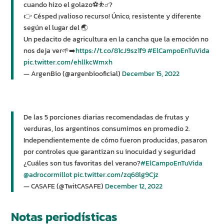
cuando hizo el golazo⚽️⛹️‍♂️?
👉 Césped ¡valioso recurso! Único, resistente y diferente
según el lugar del 🌏
Un pedacito de agricultura en la cancha que la emoción no
nos deja ver🌱➡️
https://t.co/81cJ9sz1f9
#ElCampoEnTuVida
pic.twitter.com/ehllkcWmxh
— ArgenBio (@argenbiooficial)
December 15, 2022
De las 5 porciones diarias recomendadas de frutas y
verduras, los argentinos consumimos en promedio 2.
Independientemente de cómo fueron producidas, pasaron
por controles que garantizan su inocuidad y seguridad
¿Cuáles son tus favoritas del verano?
#ElCampoEnTuVida
@adrocormillot
pic.twitter.com/zq68lg9Cjz
— CASAFE (@TwitCASAFE)
December 12, 2022
Notas periodísticas