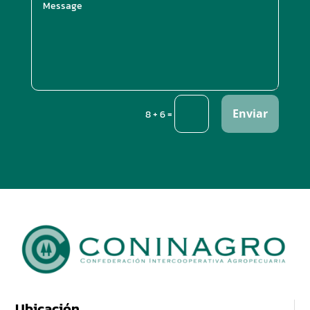
Enviar
=
8 + 6
Ubicación